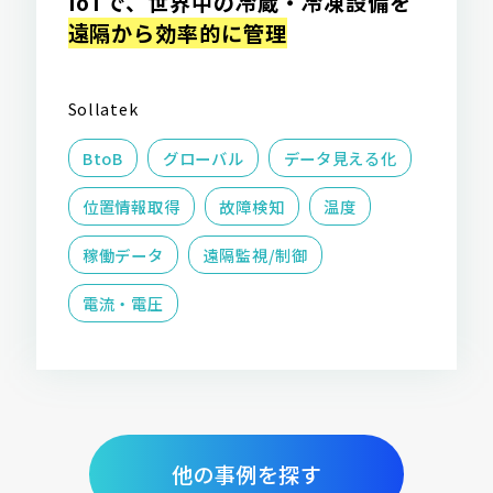
IoTで、世界中の冷蔵・冷凍設備を
遠隔から効率的に管理
Sollatek
BtoB
グローバル
データ見える化
位置情報取得
故障検知
温度
稼働データ
遠隔監視/制御
電流・電圧
他の事例を探す