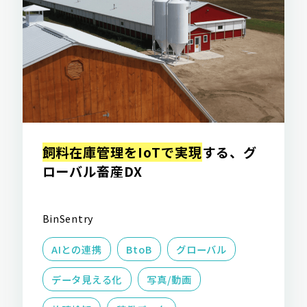
飼料在庫管理をIoTで実現
する、グ
ローバル畜産DX
BinSentry
AIとの連携
BtoB
グローバル
データ見える化
写真/動画