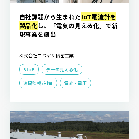
自社課題から生まれた
IoT電流計を
製品化
し、「電気の見える化」で新
規事業を創出
株式会社コバヤシ精密工業
BtoB
データ見える化
遠隔監視/制御
電流・電圧