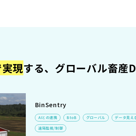
で実現
する、グローバル畜産D
BinSentry
AIとの連携
BtoB
グローバル
データ見え
遠隔監視/制御