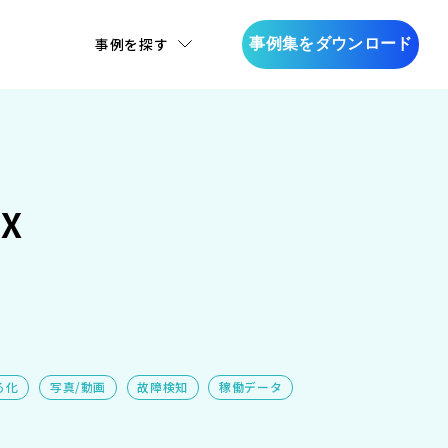
事例を探す
事例集をダウンロード
X
る化
写真/動画
故障検知
稼働データ