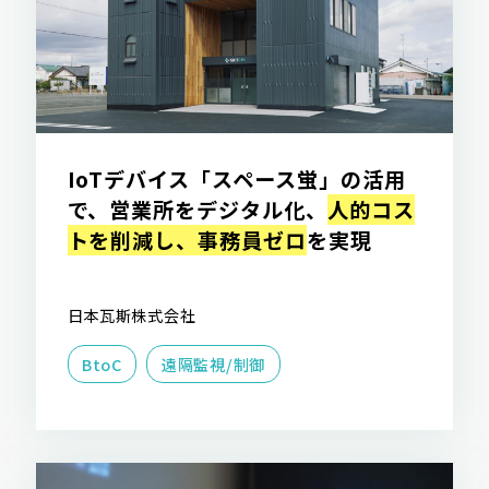
IoTデバイス「スペース蛍」の活用
で、営業所をデジタル化、
人的コス
トを削減し、事務員ゼロ
を実現
日本瓦斯株式会社
BtoC
遠隔監視/制御