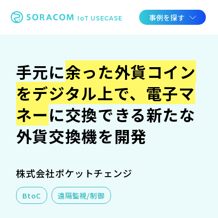
事例を探す
IoT USECASE
手元に
余った外貨コイン
をデジタル上で、電子マ
ネー
に交換できる新たな
外貨交換機を開発
株式会社ポケットチェンジ
BtoC
遠隔監視/制御